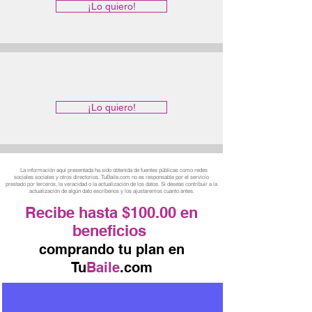
¡Lo quiero!
¡Lo quiero!
La información aquí presentada ha sido obtenida de fuentes públicas como redes
sociales sociales y otros directorios. TuBaile.com no es responsable por el servicio
prestado por terceros, la veracidad o la actualización de los datos. Si deseas contribuir a la
actualización de algún dato escríbenos y los ajustaremos cuanto antes.
Recibe hasta $100.00 en
beneficios
comprando tu plan en
Tu
Baile
.com