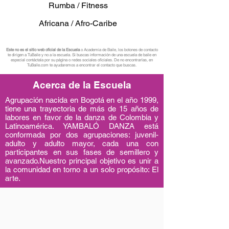
Rumba / Fitness
Africana / Afro-Caribe
Este no es el sitio web oficial de la Escuela
o Academia de Baile, los botones de contacto
te dirigen a TuBaile y no a la escuela. Si buscas información de una escuela de baile en
especial contáctala por su página o redes sociales oficiales. De no encontrarlas, en
TuBaile.com te ayudaremos a encontrar el contacto que buscas.
Acerca de la Escuela
Agrupación nacida en Bogotá en el año 1999,
tiene una trayectoria de más de 15 años de
labores en favor de la danza de Colombia y
Latinoamérica. YAMBALÓ DANZA está
conformada por dos agrupaciones: juvenil-
adulto y adulto mayor, cada una con
participantes en sus fases de semillero y
avanzado.Nuestro principal objetivo es unir a
la comunidad en torno a un solo propósito: El
arte.