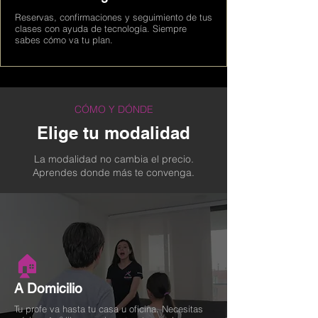
Reservas, confirmaciones y seguimiento de tus
clases con ayuda de tecnología. Siempre
sabes cómo va tu plan.
CÓMO Y DÓNDE
Elige tu modalidad
La modalidad no cambia el precio.
Aprendes donde más te convenga.
🏠
A Domicilio
Tu profe va hasta tu casa u oficina. Necesitas