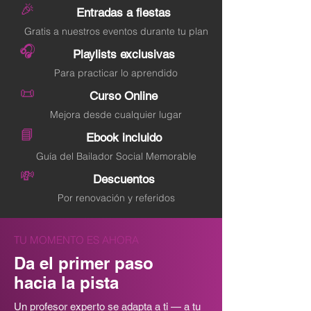
🎉
Entradas a fiestas
Gratis a nuestros eventos durante tu plan
🎧
Playlists exclusivas
Para practicar lo aprendido
📜
Curso Online
Mejora desde cualquier lugar
📘
Ebook incluido
Guía del Bailador Social Memorable
💸
Descuentos
Por renovación y referidos
TU MOMENTO ES AHORA
Da el primer paso
hacia la pista
Un profesor experto se adapta a ti — a tu