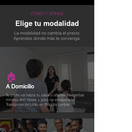
CÓMO Y DÓNDE
Elige tu modalidad
La modalidad no cambia el precio.
Aprendes donde más te convenga.
🏠
A Domicilio
Tu profe va hasta tu casa u oficina. Necesitas
mínimo 4m² libres y piso no entapetado.
Transporte incluido en Bogotá central.