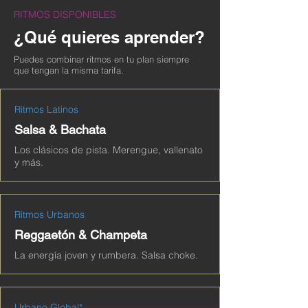
RITMOS DISPONIBLES
¿Qué quieres aprender?
Puedes combinar ritmos en tu plan siempre
que tengan la misma tarifa.
Ritmos Latinos
Salsa & Bachata
Los clásicos de pista. Merengue, vallenato
y más.
Ritmos Urbanos
Reggaetón & Champeta
La energía joven y rumbera. Salsa choke.
Urbano Global*