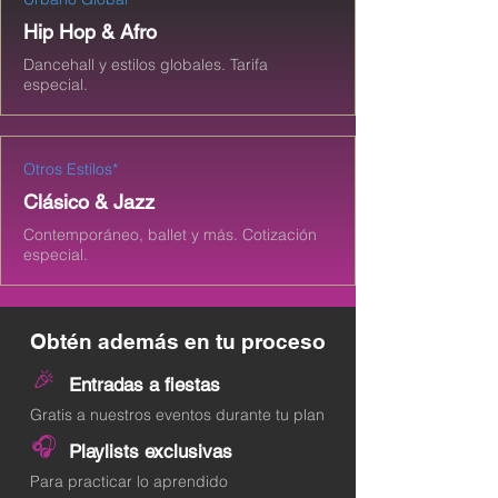
Hip Hop & Afro
Dancehall y estilos globales. Tarifa
especial.
Otros Estilos*
Clásico & Jazz
Contemporáneo, ballet y más. Cotización
especial.
Obtén además en tu proceso
🎉
Entradas a fiestas
Gratis a nuestros eventos durante tu plan
🎧
Playlists exclusivas
Para practicar lo aprendido