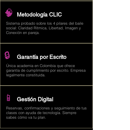
🧠
Metodología CLIC
Sistema probado sobre los 4 pilares del baile
social: Claridad Rítmica, Libertad, Imagen y
Conexión en pareja.
🔒
Garantía por Escrito
Única academia en Colombia que ofrece
garantía de cumplimiento por escrito. Empresa
legalmente constituida.
📱
Gestión Digital
Reservas, confirmaciones y seguimiento de tus
clases con ayuda de tecnología. Siempre
sabes cómo va tu plan.