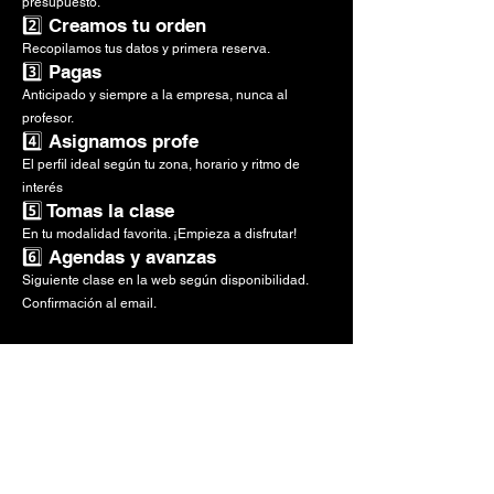
presupuesto.
2️⃣ Creamos tu orden
Recopilamos tus datos y primera reserva.
3️⃣ Pagas
Anticipado y siempre a la empresa, nunca al
profesor.
4️⃣ Asignamos profe
El perfil ideal según tu zona, horario y ritmo de
interés
5️⃣ Tomas la clase
En tu modalidad favorita. ¡Empieza a disfrutar!
6️⃣ Agendas y avanzas
Siguiente clase en la web según disponibilidad.
Confirmación al email.
Descubre por qué somos los #1
en Clases Privadas