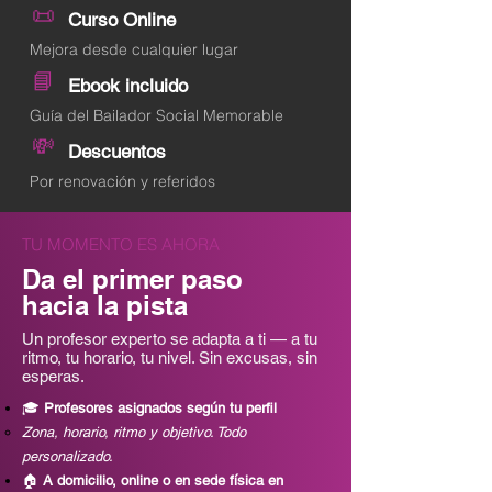
📜
Curso Online
Mejora desde cualquier lugar
📘
Ebook incluido
Guía del Bailador Social Memorable
💸
Descuentos
Por renovación y referidos
TU MOMENTO ES AHORA
Da el primer paso
hacia la pista
Un profesor experto se adapta a ti — a tu
ritmo, tu horario, tu nivel. Sin excusas, sin
esperas.
🎓
Profesores asignados según tu perfil
Zona, horario, ritmo y objetivo. Todo
personalizado.
🏠
A domicilio, online o en sede física en