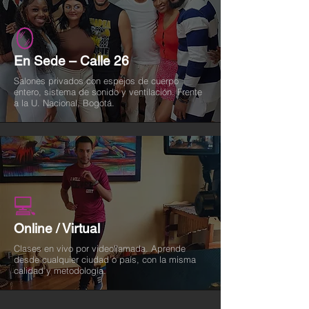
🪞
En Sede – Calle 26
Salones privados con espejos de cuerpo
entero, sistema de sonido y ventilación. Frente
a la U. Nacional, Bogotá.
💻
Online / Virtual
Clases en vivo por videollamada. Aprende
desde cualquier ciudad o país, con la misma
calidad y metodología.