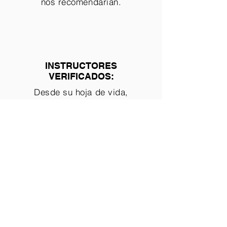
nos recomendarían.
INSTRUCTORES
VERIFICADOS:
Desde su hoja de vida,
experiencia, referencias y
antecedentes para total
seguridad.
No aprendas pasos, conecta de verdad con el baile en
TuBaile.com
Enlaces de Interés
Reservas
Sobre la empresa
Términos y Condiciones
Testimonios y Reseñas