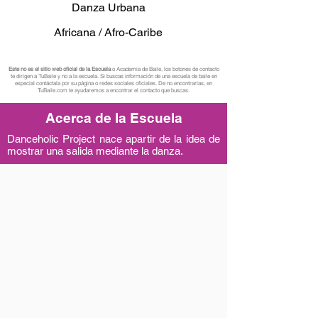
Danza Urbana
Africana / Afro-Caribe
Este no es el sitio web oficial de la Escuela
o Academia de Baile, los botones de contacto
te dirigen a TuBaile y no a la escuela. Si buscas información de una escuela de baile en
especial contáctala por su página o redes sociales oficiales. De no encontrarlas, en
TuBaile.com te ayudaremos a encontrar el contacto que buscas.
Acerca de la Escuela
Danceholic Project nace apartir de la idea de
mostrar una salida mediante la danza.