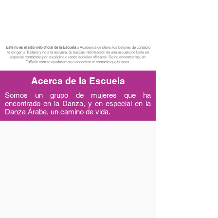
Este no es el sitio web oficial de la Escuela
o Academia de Baile, los botones de contacto
te dirigen a TuBaile y no a la escuela. Si buscas información de una escuela de baile en
especial contáctala por su página o redes sociales oficiales. De no encontrarlas, en
TuBaile.com te ayudaremos a encontrar el contacto que buscas.
Acerca de la Escuela
Somos un grupo de mujeres que ha
encontrado en la Danza, y en especial en la
Danza Árabe, un camino de vida.