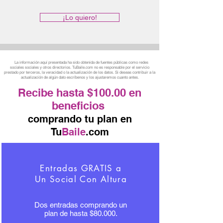
¡Lo quiero!
La información aquí presentada ha sido obtenida de fuentes públicas como redes
sociales sociales y otros directorios. TuBaile.com no es responsable por el servicio
prestado por terceros, la veracidad o la actualización de los datos. Si deseas contribuir a la
actualización de algún dato escríbenos y los ajustaremos cuanto antes.
Recibe hasta $100.00 en
beneficios
comprando tu plan en
Tu
Baile
.com
Entradas GRATIS a
Un Social Con Altura
Dos entradas comprando un
plan de hasta $80.000.