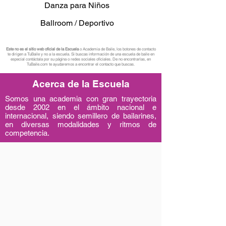
Danza para Niños
Ballroom / Deportivo
Este no es el sitio web oficial de la Escuela
o Academia de Baile, los botones de contacto
te dirigen a TuBaile y no a la escuela. Si buscas información de una escuela de baile en
especial contáctala por su página o redes sociales oficiales. De no encontrarlas, en
TuBaile.com te ayudaremos a encontrar el contacto que buscas.
Acerca de la Escuela
​Somos una academia con gran trayectoria
desde 2002 en el ámbito nacional e
internacional, siendo semillero de bailarines,
en diversas modalidades y ritmos de
competencia.