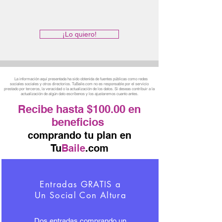
¡Lo quiero!
La información aquí presentada ha sido obtenida de fuentes públicas como redes
sociales sociales y otros directorios. TuBaile.com no es responsable por el servicio
prestado por terceros, la veracidad o la actualización de los datos. Si deseas contribuir a la
actualización de algún dato escríbenos y los ajustaremos cuanto antes.
Recibe hasta $100.00 en
beneficios
comprando tu plan en
Tu
Baile
.com
Entradas GRATIS a
Un Social Con Altura
Dos entradas comprando un