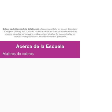
Este no es el sitio web oficial de la Escuela
o Academia de Baile, los botones de contacto
te dirigen a TuBaile y no a la escuela. Si buscas información de una escuela de baile en
especial contáctala por su página o redes sociales oficiales. De no encontrarlas, en
TuBaile.com te ayudaremos a encontrar el contacto que buscas.
Acerca de la Escuela
Mujeres de colores