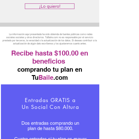
¡Lo quiero!
La información aquí presentada ha sido obtenida de fuentes públicas como redes
sociales sociales y otros directorios. TuBaile.com no es responsable por el servicio
prestado por terceros, la veracidad o la actualización de los datos. Si deseas contribuir a la
actualización de algún dato escríbenos y los ajustaremos cuanto antes.
Recibe hasta $100.00 en
beneficios
comprando tu plan en
Tu
Baile
.com
Entradas GRATIS a
Un Social Con Altura
Dos entradas comprando un
plan de hasta $80.000.
Cuatro entradas si tu plan es mayor