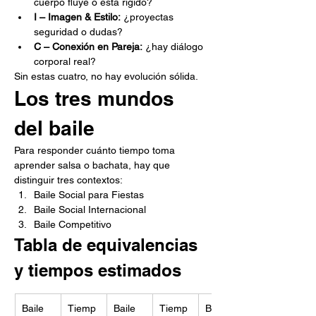
cuerpo fluye o está rígido?
I – Imagen & Estilo:
 ¿proyectas 
seguridad o dudas?
C – Conexión en Pareja:
 ¿hay diálogo 
corporal real?
Sin estas cuatro, no hay evolución sólida.
Los tres mundos 
del baile
Para responder cuánto tiempo toma 
aprender salsa o bachata, hay que 
distinguir tres contextos:
Baile Social para Fiestas
Baile Social Internacional
Baile Competitivo
Tabla de equivalencias 
y tiempos estimados
Baile 
Tiemp
Baile 
Tiemp
Baile 