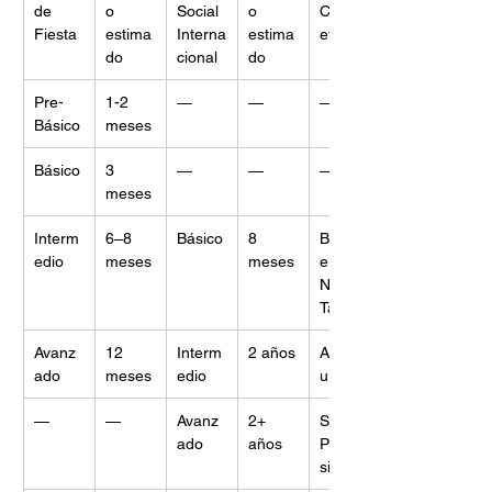
de 
o 
Social 
o 
Comp
Fiesta
estima
Interna
estima
etitivo
do
cional
do
Pre-
1-2 
—
—
—
Básico
meses
Básico
3 
—
—
—
meses
Interm
6–8 
Básico
8 
Beginn
edio
meses
meses
er / 
New 
Talent
Avanz
12 
Interm
2 años
Amate
ado
meses
edio
ur
—
—
Avanz
2+ 
Semi-
ado
años
Profes
sional