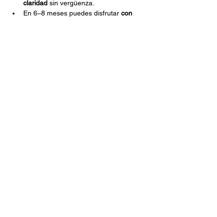
claridad
 sin vergüenza.
En 6–8 meses puedes disfrutar 
con 
confianza
.
En 18–24 meses puedes bailar con
libertad  
y ser
un bailarín social sólido.
En 3–4 años puedes alcanzar nivel 
técnico fuerte.
En 8–10 años puedes construir una 
carrera competitiva.
Si no cumples los estándares, el tiempo se 
multiplica.
La verdad incómoda
Hacerse bueno en el baile no es cuestión 
de talento.
Es cuestión de:
Volumen de práctica.
Calidad de corrección.
Exposición social.
Escucha musical.
Constancia.
Ian no avanzó en dos meses y medio 