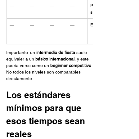
—
—
—
—
Profes
sional
—
—
—
—
Elite
Importante: un 
intermedio de fiesta
 suele 
equivaler a un 
básico internacional
, y este 
podría verse como un 
beginner competitivo
.
No todos los niveles son comparables 
directamente.
Los estándares 
mínimos para que 
esos tiempos sean 
reales