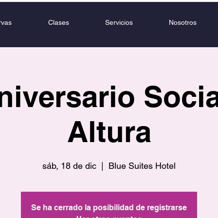
rvas
Clases
Servicios
Nosotros
niversario Soci
Altura
sáb, 18 de dic
  |  
Blue Suites Hotel
Se ha cerrado la posibilidad de registrarse