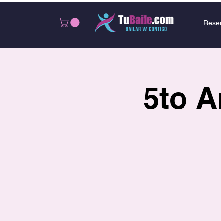
Rese
5to A