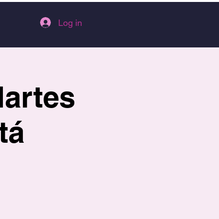
Log in
Martes
tá