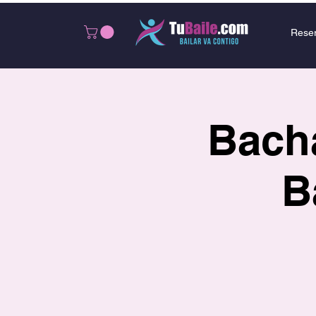
Rese
Bacha
B