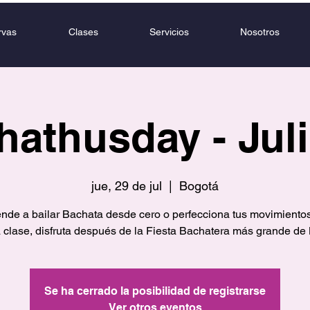
rvas
Clases
Servicios
Nosotros
hathusday - Juli
jue, 29 de jul
  |  
Bogotá
nde a bailar Bachata desde cero o perfecciona tus movimiento
 clase, disfruta después de la Fiesta Bachatera más grande de
Se ha cerrado la posibilidad de registrarse
Ver otros eventos