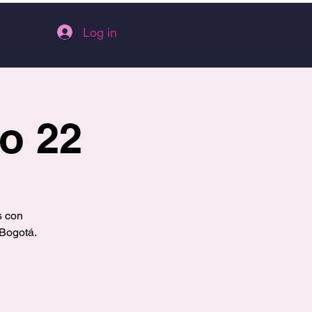
Log in
o 22
s con
 Bogotá.