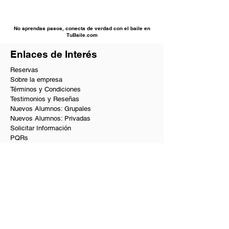
No aprendas pasos, conecta de verdad con el baile en
TuBaile.com
Enlaces de Interés
Reservas
Sobre la empresa
Términos y Condiciones
Testimonios y Reseñas
Nuevos Alumnos: Grupales
Nuevos Alumnos: Privadas
Solicitar Información
PQRs
Beneficios VIP
Nuestros Servicios
Academia de baile en Bogotá
Baile social en Bogotá
Clases de baile privadas y a domicilio
Coreografías de matrimonio y quinces
Curso de baile para principiantes