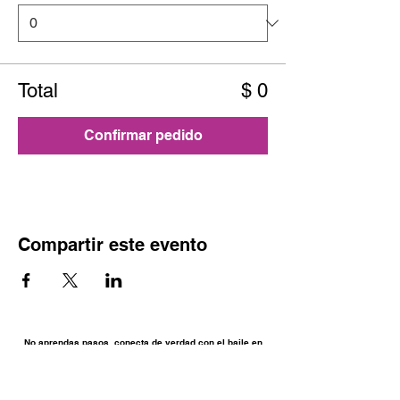
Total
$ 0
Confirmar pedido
Compartir este evento
No aprendas pasos, conecta de verdad con el baile en
TuBaile.com
Enlaces de Interés