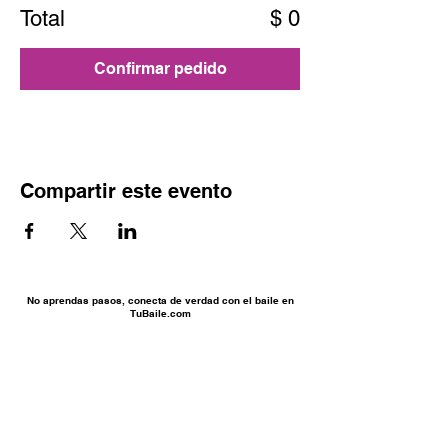
Total
$ 0
Confirmar pedido
Compartir este evento
No aprendas pasos, conecta de verdad con el baile en
TuBaile.com
Enlaces de Interés
Reservas
Sobre la empresa
Términos y Condiciones
Testimonios y Reseñas