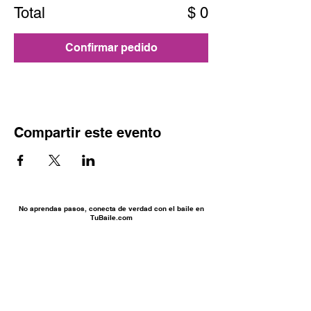
Total
$ 0
Confirmar pedido
Compartir este evento
No aprendas pasos, conecta de verdad con el baile en
TuBaile.com
Enlaces de Interés
Reservas
Sobre la empresa
Términos y Condiciones
Testimonios y Reseñas