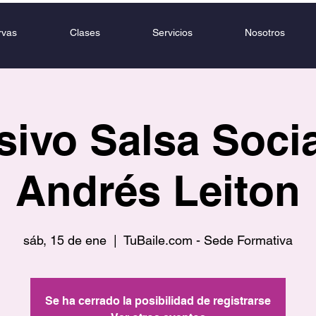
rvas
Clases
Servicios
Nosotros
sivo Salsa Soci
Andrés Leiton
sáb, 15 de ene
  |  
TuBaile.com - Sede Formativa
Se ha cerrado la posibilidad de registrarse