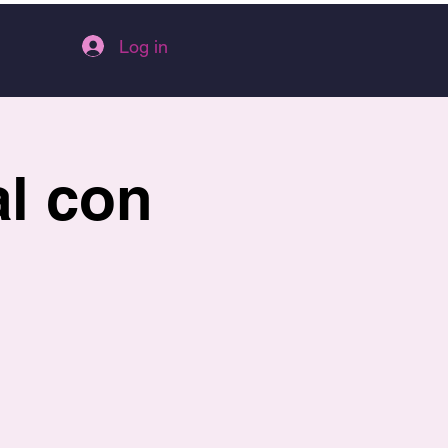
Log in
al con