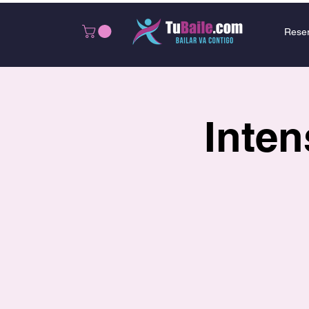
Rese
Inten