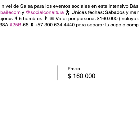
nivel de Salsa para los eventos sociales en este intensivo Bási
bailecom
y
@socialconaltura
🕺 Únicas fechas: Sábados y mar
jeres 👩5 hombres 👨 🎟️ Valor por persona: $160.000 (Incluye ce
a 38A
#25B
-66 📱+57 300 634 4440 para separar tu cupo o comp
Precio
$ 160.000