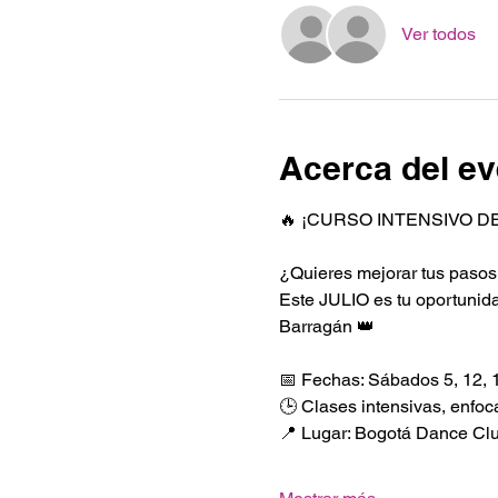
Ver todos
Acerca del ev
🔥 ¡CURSO INTENSIVO D
¿Quieres mejorar tus pasos y
Este JULIO es tu oportunida
Barragán 👑
📅 Fechas: Sábados 5, 12, 1
🕒 Clases intensivas, enfo
📍 Lugar: Bogotá Dance Clu