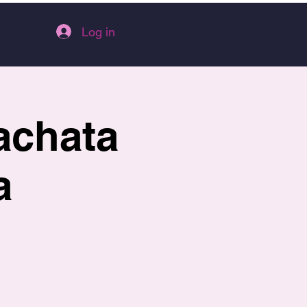
Log in
achata
a