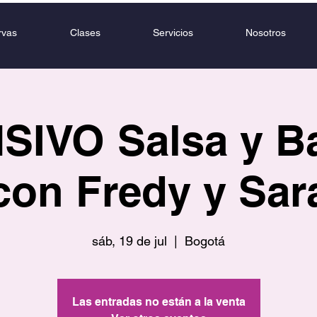
rvas
Clases
Servicios
Nosotros
SIVO Salsa y B
con Fredy y Sar
sáb, 19 de jul
  |  
Bogotá
Las entradas no están a la venta