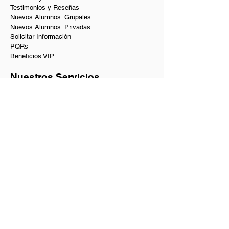
Testimonios y Reseñas
Nuevos Alumnos: Grupales
Nuevos Alumnos: Privadas
Solicitar Información
PQRs
Beneficios VIP
Nuestros Servicios
Academia de baile en Bogotá
Baile social en Bogotá
Clases de baile privadas y a domicilio
Coreografías de matrimonio y quinces
Curso de baile para principiantes
Academia de Salsa y Bachata
Bogotá Dance Club
Shows de bailarines
Tienda de artículos para danza
Guía para bailadores
Contacto
Academia, clases y shows:
+57 300 634 4440