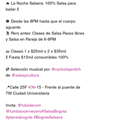
🔥 La Noche Salsera: 100% Salsa para 
bailar 💃

🪩 Desde las 8PM hasta que el cuerpo 
aguante

🕺 Pero antes: Clases de Salsa Pasos libres 
y Salsa en Pareja de 6-8PM

🎫 Clases 1 x $25mil o 2 x $35mil

💃 Fiesta $15mil consumibles 100%

💿 Selección musical por 
@carlosfajardoh
de 
@salsaycultura
📍Calle 25F 
#36
-15 - Frente al puente de 
TM Ciudad Universitaria

Invita: 
@tubailecom
@tumbaocervecero
#SalsaBogota
#planesbogota
#BogotaSalsera