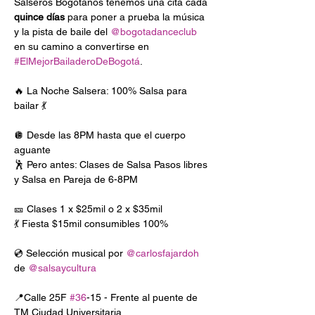
Salseros Bogotanos tenemos una cita cada 
quince días
 para poner a prueba la música 
y la pista de baile del 
@bogotadanceclub
en su camino a convertirse en 
#ElMejorBailaderoDeBogotá
.

🔥 La Noche Salsera: 100% Salsa para 
bailar 💃

🪩 Desde las 8PM hasta que el cuerpo 
aguante

🕺 Pero antes: Clases de Salsa Pasos libres 
y Salsa en Pareja de 6-8PM

🎫 Clases 1 x $25mil o 2 x $35mil

💃 Fiesta $15mil consumibles 100%

💿 Selección musical por 
@carlosfajardoh
de 
@salsaycultura
📍Calle 25F 
#36
-15 - Frente al puente de 
TM Ciudad Universitaria
