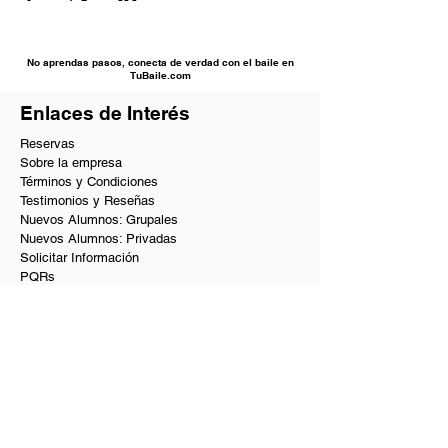
No aprendas pasos, conecta de verdad con el baile en
TuBaile.com
Enlaces de Interés
Reservas
Sobre la empresa
Términos y Condiciones
Testimonios y Reseñas
Nuevos Alumnos: Grupales
Nuevos Alumnos: Privadas
Solicitar Información
PQRs
Beneficios VIP
Nuestros Servicios
Academia de baile en Bogotá
Baile social en Bogotá
Clases de baile privadas y a domicilio
Coreografías de matrimonio y quinces
Curso de baile para principiantes