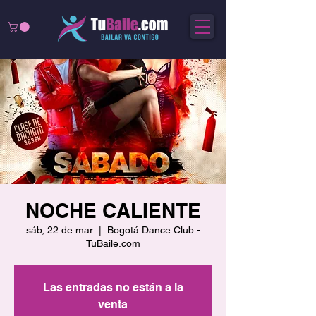
NOCHE CALIENTE
sáb, 22 de mar
  |  
Bogotá Dance Club -
TuBaile.com
Las entradas no están a la
venta