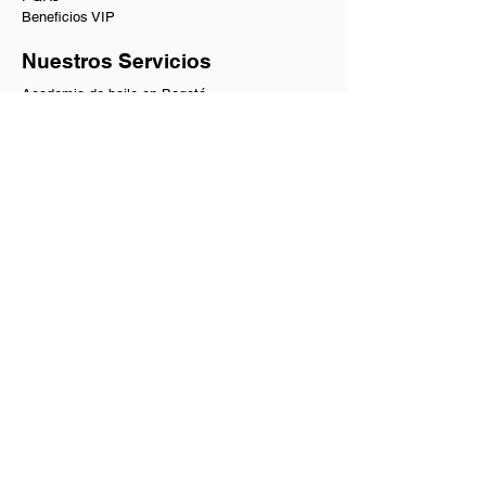
Beneficios VIP
Nuestros Servicios
Academia de baile en Bogotá
Baile social en Bogotá
Clases de baile privadas y a domicilio
Coreografías de matrimonio y quinces
Curso de baile para principiantes
Academia de Salsa y Bachata
Bogotá Dance Club
Shows de bailarines
Tienda de artículos para danza
Guía para bailadores
Contacto
Academia, clases y shows:
+57 300 634 4440
Fiestas y eventos:
+57 311 4 964 964
Email:
hola@tubaile.com
Dirección:
Calle 25F #36-15 - Piso 2