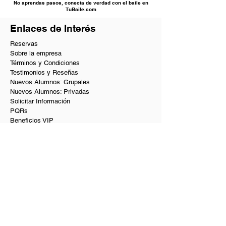
No aprendas pasos, conecta de verdad con el baile en
TuBaile.com
Enlaces de Interés
Reservas
Sobre la empresa
Términos y Condiciones
Testimonios y Reseñas
Nuevos Alumnos: Grupales
Nuevos Alumnos: Privadas
Solicitar Información
PQRs
Beneficios VIP
Nuestros Servicios
Academia de baile en Bogotá
Baile social en Bogotá
Clases de baile privadas y a domicilio
Coreografías de matrimonio y quinces
Curso de baile para principiantes
Academia de Salsa y Bachata
Bogotá Dance Club
Shows de bailarines