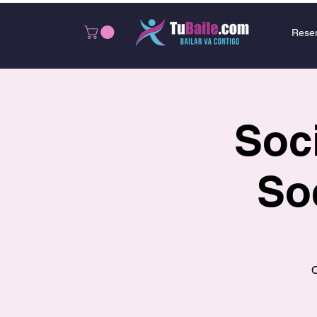
Rese
Soci
So
C