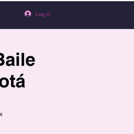
Log in
Baile
otá
tá