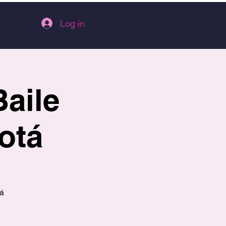
Log in
Baile
otá
tá