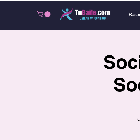
Rese
Soci
So
C