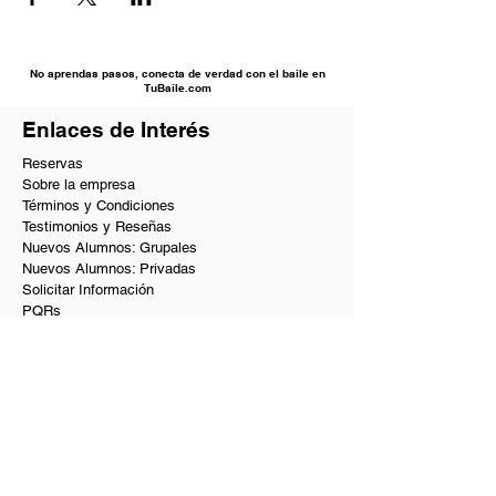
No aprendas pasos, conecta de verdad con el baile en
TuBaile.com
Enlaces de Interés
Reservas
Sobre la empresa
Términos y Condiciones
Testimonios y Reseñas
Nuevos Alumnos: Grupales
Nuevos Alumnos: Privadas
Solicitar Información
PQRs
Beneficios VIP
Nuestros Servicios
Academia de baile en Bogotá
Baile social en Bogotá
Clases de baile privadas y a domicilio
Coreografías de matrimonio y quinces
Curso de baile para principiantes