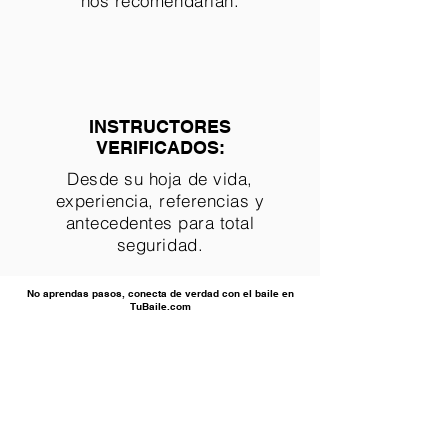
nos recomendarían.
INSTRUCTORES
VERIFICADOS:
Desde su hoja de vida,
experiencia, referencias y
antecedentes para total
seguridad.
No aprendas pasos, conecta de verdad con el baile en
TuBaile.com
Enlaces de Interés
Reservas
Sobre la empresa
Términos y Condiciones
Testimonios y Reseñas