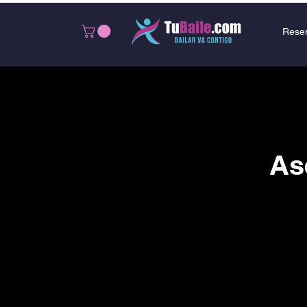
Rese
As