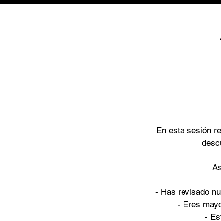
En esta sesión re
descu
As
- Has revisado nu
- Eres mayo
- Es