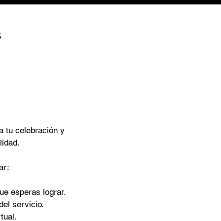
s
a tu celebración y
lidad.
ar:
ue esperas lograr.
el servicio.
tual.