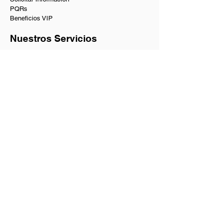
PQRs
Beneficios VIP
Nuestros Servicios
Academia de baile en Bogotá
Baile social en Bogotá
Clases de baile privadas y a domicilio
Coreografías de matrimonio y quinces
Curso de baile para principiantes
Academia de Salsa y Bachata
Bogotá Dance Club
Shows de bailarines
Tienda de artículos para danza
Guía para bailadores
Contacto
Academia, clases y shows:
+57 300 634 4440
Fiestas y eventos:
+57 311 4 964 964
Email:
hola@tubaile.com
Dirección: