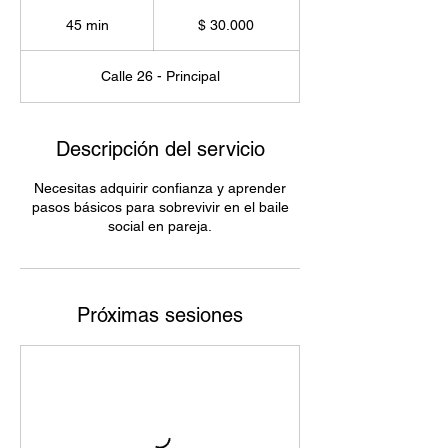
30.000
pesos
45 min
4
$ 30.000
colombianos
5
Calle 26 - Principal
m
i
n
Descripción del servicio
Necesitas adquirir confianza y aprender
pasos básicos para sobrevivir en el baile
social en pareja.
Próximas sesiones