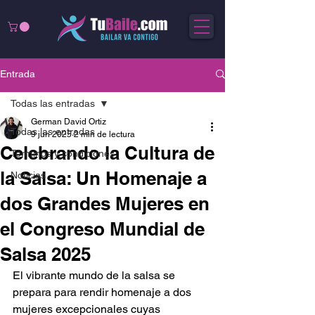
Entrada
Todas las entradas
German David Ortiz
Todas las entradas
9 jun 2025
2 min de lectura
Celebrando la Cultura de
Términos y condiciones
la Salsa: Un Homenaje a
Noticias
dos Grandes Mujeres en
el Congreso Mundial de
Salsa 2025
El vibrante mundo de la salsa se 
prepara para rendir homenaje a dos 
mujeres excepcionales cuyas 