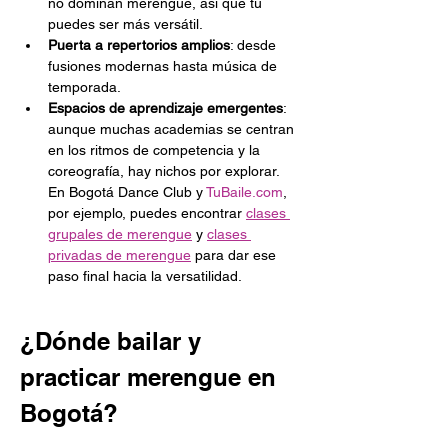
no dominan merengue, así que tú 
puedes ser más versátil.
Puerta a repertorios amplios
: desde 
fusiones modernas hasta música de 
temporada.
Espacios de aprendizaje emergentes
: 
aunque muchas academias se centran 
en los ritmos de competencia y la 
coreografía, hay nichos por explorar. 
En Bogotá Dance Club y 
TuBaile.com
, 
por ejemplo, puedes encontrar 
clases 
grupales de merengue
 y 
clases 
privadas de merengue
 para dar ese 
paso final hacia la versatilidad.
¿Dónde bailar y 
practicar merengue en 
Bogotá?
Aunque en muchas fiestas 
crossover
 el 