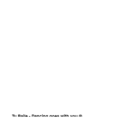
Tu Baile - Dancing goes with you ®
About