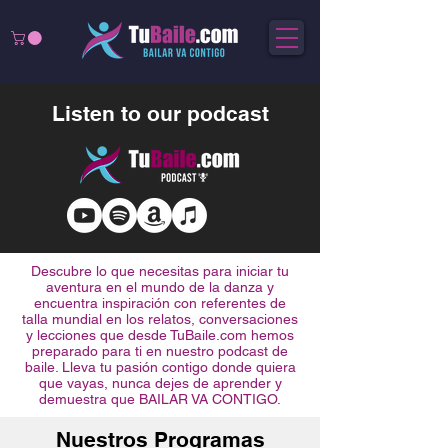
Listen to our podcast
Descubre lo que necesitas para iniciar tu
aventura en el mundo de la danza y
encuentra inspiración con referentes de
talla mundial en los relatos, conversaciones
y lecciones que desde TuBaile.com hemos
preparado para ti en nuestro podcast de
baile. Lleva tu pasión contigo donde quiera
que vayas, nunca dejes de aprender y
demuestra que BAILAR VA CONTIGO.
Nuestros Programas