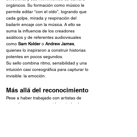
orgánicos. Su formación como músico le 
permite editar “con el oído”, logrando que 
cada golpe, mirada y respiración del 
bailarín encaje con la música. A ello se 
suma la influencia de los creadores 
asiáticos y de referentes audiovisuales 
como 
Sam Kolder
 o 
Andrew James
, 
quienes lo inspiraron a construir historias 
potentes en pocos segundos.
Su sello combina ritmo, sensibilidad y una 
intuición casi coreográfica para capturar lo 
invisible: la emoción.
Más allá del reconocimiento
Pese a haber trabajado con artistas de 
renombre y ser reconocido en todo el 
circuito, OGV no se considera una 
celebridad. “No me interesa la farándula. 
Me gusta grabar, editar y ver crecer a 
otros. Nunca lo he hecho por fama”, 
asegura. Esa autenticidad se refleja en su 