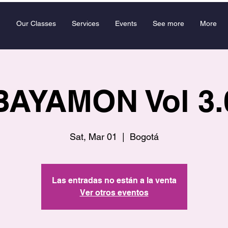
Our Classes
Services
Events
See more
More
BAYAMON Vol 3.
Sat, Mar 01
  |  
Bogotá
Las entradas no están a la venta
Ver otros eventos