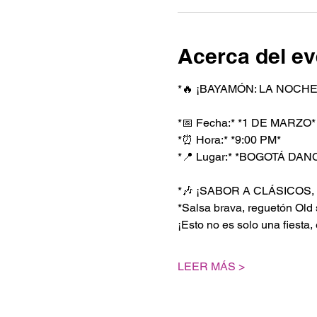
Acerca del ev
*🔥 ¡BAYAMÓN: LA NOCH
*📅 Fecha:* *1 DE MARZO* 
*⏰ Hora:* *9:00 PM*  
*📍 Lugar:* *BOGOTÁ DAN
*🎶 ¡SABOR A CLÁSICOS, 
*Salsa brava, reguetón Old 
¡Esto no es solo una fie
LEER MÁS >