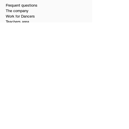
Frequent questions
The company
Work for Dancers
Teachers area
Business ethics
Alliances and Benefits
Biosecurity
Terms and Conditions
Testimonials and Reviews
PQR
Our services
Dance school in Bogota
Dance hall and rooms rental
Social dance in Bogota
Private dance classes
Wedding choreographies
Choreography for Quinceañeras
Salsa and bachata course
Where to dance in Bogotá
Editing music for choreography
Dance teachers at home