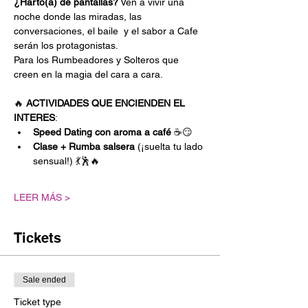
¿Harto(a) de pantallas?
 Ven a vivir una 
noche donde las miradas, las 
conversaciones, el baile  y el sabor a Cafe 
serán los protagonistas. 
Para los Rumbeadores y Solteros que 
creen en la magia del cara a cara.
🔥 
ACTIVIDADES QUE ENCIENDEN EL 
INTERES
:
Speed Dating con aroma a café
 ☕😏
Clase + Rumba salsera
 (¡suelta tu lado 
sensual!) 💃🕺🔥
LEER MÁS >
Tickets
Sale ended
Ticket type