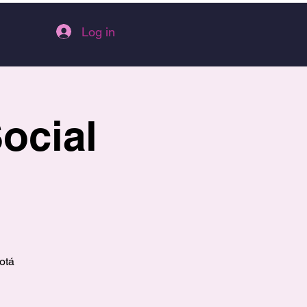
Log in
Social
otá