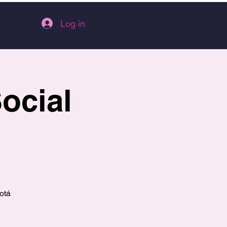
Log in
Social
otá