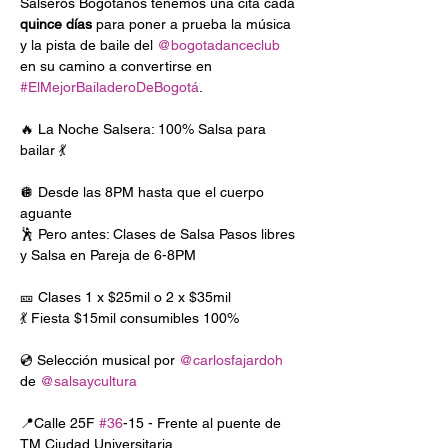
Salseros Bogotanos tenemos una cita cada 
quince días
 para poner a prueba la música 
y la pista de baile del 
@bogotadanceclub
en su camino a convertirse en 
#ElMejorBailaderoDeBogotá
.

🔥 La Noche Salsera: 100% Salsa para 
bailar 💃

🪩 Desde las 8PM hasta que el cuerpo 
aguante

🕺 Pero antes: Clases de Salsa Pasos libres 
y Salsa en Pareja de 6-8PM

🎫 Clases 1 x $25mil o 2 x $35mil

💃 Fiesta $15mil consumibles 100%

💿 Selección musical por 
@carlosfajardoh
de 
@salsaycultura
📍Calle 25F 
#36
-15 - Frente al puente de 
TM Ciudad Universitaria
