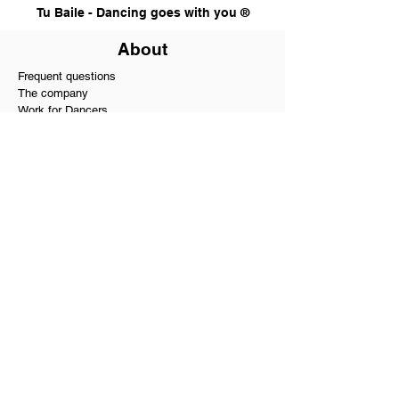
Tu Baile - Dancing goes with you ®
About
Frequent questions
The company
Work for Dancers
Teachers area
Business ethics
Alliances and Benefits
Biosecurity
Terms and Conditions
Testimonials and Reviews
PQR
Our services
Dance school in Bogota
Dance hall and rooms rental
Social dance in Bogota
Private dance classes
Wedding choreographies
Choreography for Quinceañeras
Salsa and bachata course