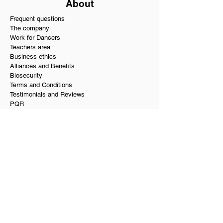
About
Frequent questions
The company
Work for Dancers
Teachers area
Business ethics
Alliances and Benefits
Biosecurity
Terms and Conditions
Testimonials and Reviews
PQR
Our services
Dance school in Bogota
Dance hall and rooms rental
Social dance in Bogota
Private dance classes
Wedding choreographies
Choreography for Quinceañeras
Salsa and bachata course
Where to dance in Bogotá
Editing music for choreography