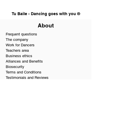
Tu Baile - Dancing goes with you ®
About
Frequent questions
The company
Work for Dancers
Teachers area
Business ethics
Alliances and Benefits
Biosecurity
Terms and Conditions
Testimonials and Reviews
PQR
Our services
Dance school in Bogota
Dance hall and rooms rental
Social dance in Bogota
Private dance classes
Wedding choreographies