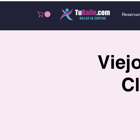
Reservar
Viej
C