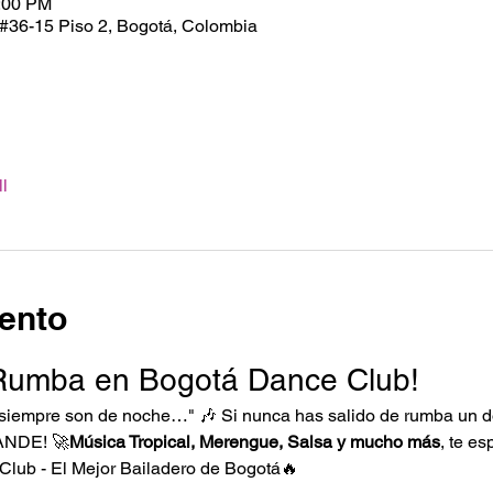
0:00 PM
 #36-15 Piso 2, Bogotá, Colombia
l
ento
Rumba en Bogotá Dance Club!
 siempre son de noche…" 🎶 Si nunca has salido de rumba un dom
ANDE! 🚀
Música Tropical, Merengue, Salsa y mucho más
, te e
Club - El Mejor Bailadero de Bogotá🔥