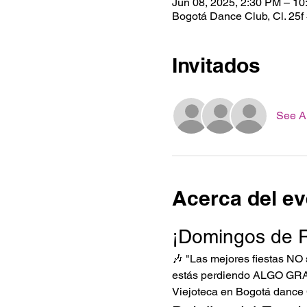
Jun 08, 2025, 2:30 PM – 1
Bogotá Dance Club, Cl. 25f
Invitados
See Al
Acerca del ev
¡Domingos de 
🎶 "Las mejores fiestas NO
estás perdiendo ALGO GR
Viejoteca en Bogotá dance 