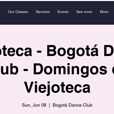
Our Classes
Services
Events
See more
More
oteca - Bogotá 
lub - Domingos 
Viejoteca
Sun, Jun 08
  |  
Bogotá Dance Club