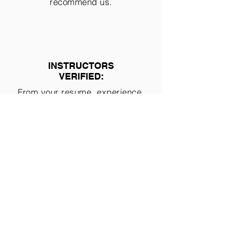
recommend us.
INSTRUCTORS
VERIFIED:
From your resume, experience,
references and background for
total security.
Tu Baile - Dancing goes with you ®
About
Frequent questions
The company
Work for Dancers
Teachers area
Business ethics
Alliances and Benefits