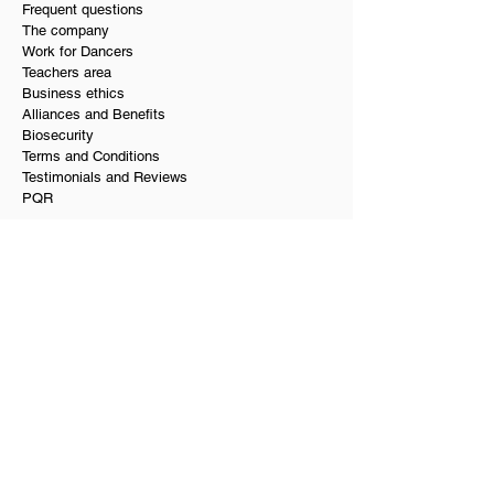
Frequent questions
The company
Work for Dancers
Teachers area
Business ethics
Alliances and Benefits
Biosecurity
Terms and Conditions
Testimonials and Reviews
PQR
Our services
Dance school in Bogota
Dance hall and rooms rental
Social dance in Bogota
Private dance classes
Wedding choreographies
Choreography for Quinceañeras
Salsa and bachata course
Where to dance in Bogotá
Editing music for choreography
Dance teachers at home
Performers