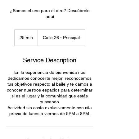
¿Somos el uno para el otro? Descúbrelo
aquí
25 min
2
Calle 26 - Principal
5
m
i
Service Description
n
En la experiencia de bienvenida nos
dedicamos conocerte mejor, reconocemos
tus objetivos respecto al baile y te damos a
conocer nuestros espacios para determinar
si es el lugar y la comunidad que estás
buscando.
Actividad sin costo exclusivamente con cita
previa de lunes a viernes de 5PM a 8PM.